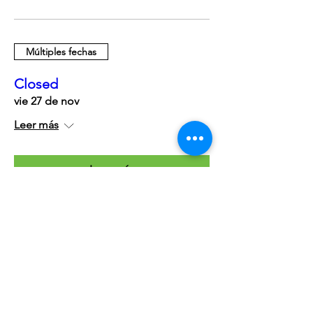
Múltiples fechas
Closed
vie 27 de nov
Leer más
Leer más
Múltiples fechas
Friends of the Library Book
Sale
sáb 05 de dic